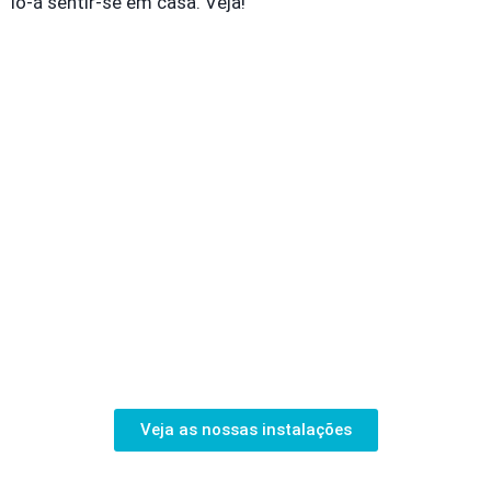
lo-á sentir-se em casa. Veja!
Tenda
Tenda
Tenda
Vermelha
verde
Amarela
&
de
Ouro
luxo
Detalhes
Detalhes
Detalhes
Veja as nossas instalações