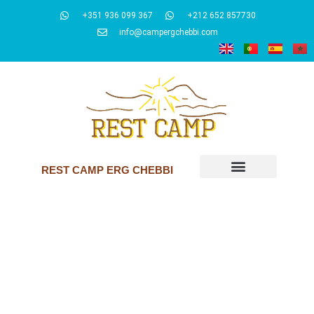
+351 936 099 367
+212 652 857730
info@campergchebbi.com
REST CAMP ERG CHEBBI
Bem
vindo a
REST CAMP ERG CHEBBI
Experimente a verdadeira vida nómada ao ficar no